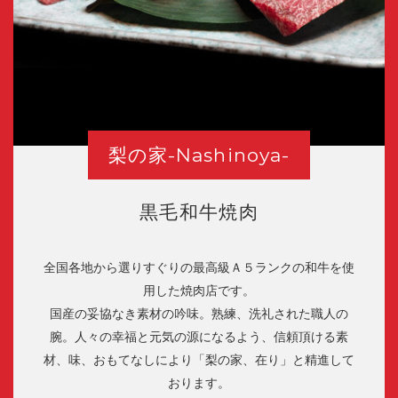
梨の家-Nashinoya-
黒毛和牛焼肉
全国各地から選りすぐりの最高級Ａ５ランクの和牛を使
用した焼肉店です。
国産の妥協なき素材の吟味。熟練、洗礼された職人の
腕。人々の幸福と元気の源になるよう、信頼頂ける素
材、味、おもてなしにより「梨の家、在り」と精進して
おります。