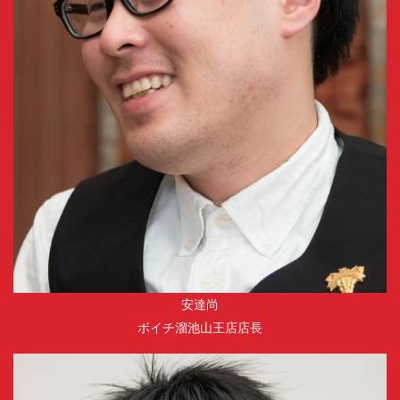
安達尚
ボイチ溜池山王店店長